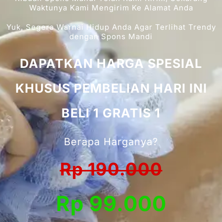
Waktunya Kami Mengirim Ke Alamat Anda
Yuk, Segera Warnai Hidup Anda Agar Terlihat Trendy
dengan Spons Mandi
DAPATKAN HARGA SPESIAL
KHUSUS PEMBELIAN HARI INI
BELI 1 GRATIS 1
Berapa Harganya?
Rp 190.000
Rp 99.000