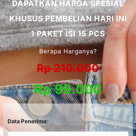
DAPATKAN HARGA SPESIAL
KHUSUS PEMBELIAN HARI INI
1 PAKET ISI 15 PCS
Berapa Harganya?
Rp 210.000
Rp 99.000
Data Penerima: