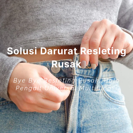
Solusi Darurat Resleting
Rusak
Bye Bye Resleting Rusak, Halo
Pengait Universal Multifungsi