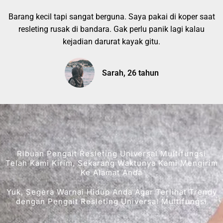
Barang kecil tapi sangat berguna. Saya pakai di koper saat
resleting rusak di bandara. Gak perlu panik lagi kalau
kejadian darurat kayak gitu.
Sarah, 26 tahun
Ribuan Pengait Resleting Universal Multifungsi
Telah Kami Kirim, Sekarang Waktunya Kami Mengirim
Ke Alamat Anda
Yuk, Segera Warnai Hidup Anda Agar Terlihat Trendy
dengan Pengait Resleting Universal Multifungsi