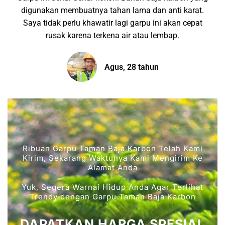
digunakan membuatnya tahan lama dan anti karat.
Saya tidak perlu khawatir lagi garpu ini akan cepat
rusak karena terkena air atau lembap.
Agus, 28 tahun
Ribuan Garpu Taman Baja Karbon Telah Kami
Kirim, Sekarang Waktunya Kami Mengirim Ke
Alamat Anda
Yuk, Segera Warnai Hidup Anda Agar Terlihat
Trendy dengan Garpu Taman Baja Karbon
DAPATKAN HARGA SPESIAL