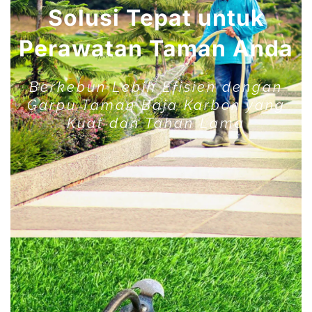
Solusi Tepat untuk
Perawatan Taman Anda
Berkebun Lebih Efisien dengan
Garpu Taman Baja Karbon yang
Kuat dan Tahan Lama