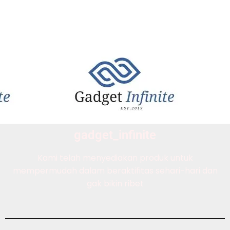
gadget_infinite
Kami telah menyediakan produk untuk
mempermudah dalam beraktifitas sehari-hari dan
gak bikin ribet