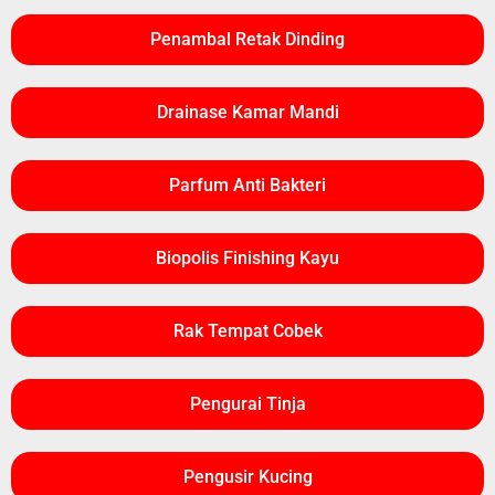
Penambal Retak Dinding
Drainase Kamar Mandi
Parfum Anti Bakteri
Biopolis Finishing Kayu
Rak Tempat Cobek
Pengurai Tinja
Pengusir Kucing