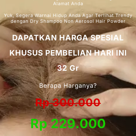
Alamat Anda
Yuk, Segera Warnai Hidup Anda Agar Terlihat Trendy
dengan Dry Shampoo Non Aerosol Hair Powder
DAPATKAN HARGA SPESIAL
KHUSUS PEMBELIAN HARI INI
32 Gr
Berapa Harganya?
Rp 300.000
Rp 229.000